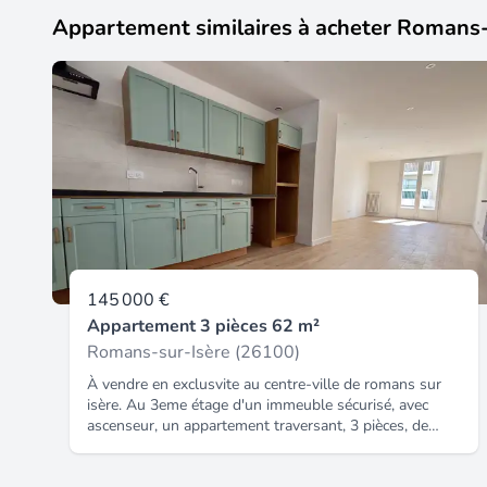
Appartement similaires à acheter Romans-
145 000 €
Appartement 3 pièces 62 m²
Romans-sur-Isère (26100)
À vendre en exclusvite au centre-ville de romans sur
isère. Au 3eme étage d'un immeuble sécurisé, avec
ascenseur, un appartement traversant, 3 pièces, de
62,68 m², entièrement refait à neuf, comprenant : une
spacieuse pièce de vie de 32 m² avec une terrasse coté