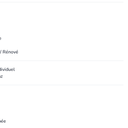
e
 / Rénové
dividuel
az
pée