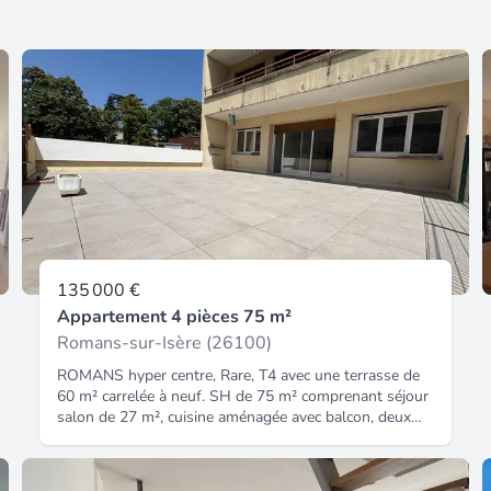
135 000 €
Appartement 4 pièces 75 m²
Romans-sur-Isère (26100)
ROMANS hyper centre, Rare, T4 avec une terrasse de
60 m² carrelée à neuf. SH de 75 m² comprenant séjour
salon de 27 m², cuisine aménagée avec balcon, deux
chambres (10.8 + 12.5 m²), une salle de bain. Double
garage en sous sol, cave. Travaux énergétiques prévus
à la charge acquéreur (nous contacter) Honoraires à la