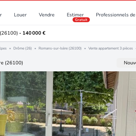
r
Louer
Vendre
Estimer
Professionnels de 
Gratuit
 (26100)
- 140 000 €
lpes
•
Drôme (26)
•
Romans-sur-Isère (26100)
•
Vente appartement 3 pièces
re (26100)
Nouve