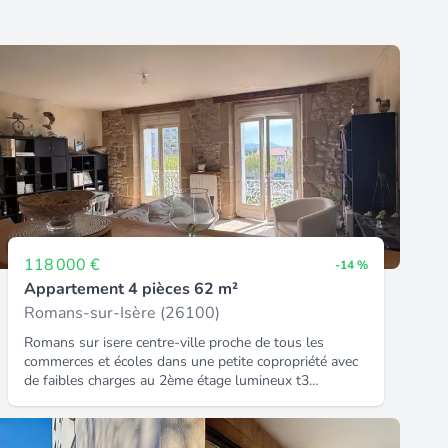
118 000 €
-14 %
Appartement 4 pièces 62 m²
Romans-sur-Isère (26100)
Romans sur isere centre-ville proche de tous les
commerces et écoles dans une petite copropriété avec
de faibles charges au 2ème étage lumineux t3
comprenant un séjour avec cuisine ouverte, 2
chambres, salle d'eau et wc. Chauffage individuel gaz
combles d'environ 70 m² idéal pour le rangement !