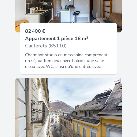
résidence propose un espace bien être
composé de 5 bassins dont un exterieur,
d'un hamman, d'un sauna, d'un espace
ludique pour les enfants et d'un parking
couvert. Mandat no970 - dpe / d - quote part
82 400 €
annuelle charges : 744,08 € - copropriété de
Appartement 1 pièce 18 m²
130 lots - honoraires charge vendeur - pas
de procédure en cours.
Cauterets (65110)
Charmant studio en mezzanine comprenant
un séjour lumineux avec balcon, une salle
d'eau avec WC, ainsi qu'une entrée avec
rangement. Appartement en bon état,
fonctionnel et agréable à vivre, idéal pour un
premier achat, un pied-à-terre ou un
investissement locatif.