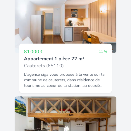
81 000 €
-11 %
Appartement 1 pièce 22 m²
Cauterets (65110)
L'agence siga vous propose à la vente sur la
commune de cauterets, dans résidence de
tourisme au coeur de la station, au deuxième
étage, un studio meublé de 22,48 m² avec
balcon et place de parking privative.
Investissement lmnp offrant 5,92 % de
rentabilité brute. Le bien est sous bail
commercial de 11 ans et 9 mois avec la
société garden & city en date du 1er janvier
2025 et finissant le 30 septembre 2036.
Loyer annuel garanti de 4 800 € ht. La