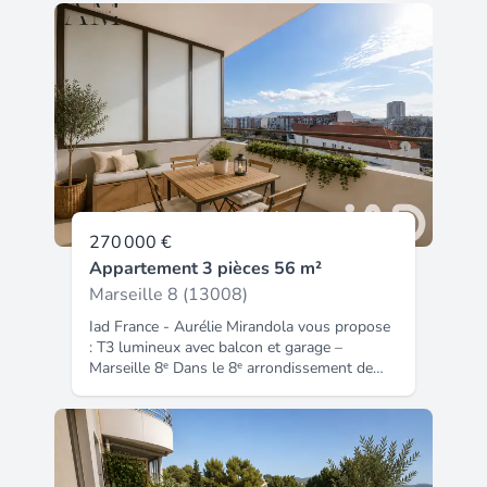
270 000 €
Appartement 3 pièces 56 m²
Marseille 8 (13008)
Iad France - Aurélie Mirandola vous propose
: T3 lumineux avec balcon et garage –
Marseille 8ᵉ Dans le 8ᵉ arrondissement de
Marseille, découvrez ce bel appartement T3
idéalement situé à proximité immédiate des
commerces, des écoles, des transports en
commun et des principaux axes autoroutiers.
Dès l'entrée, vous serez séduit par une