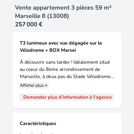
Vente appartement 3 pièces 59 m²
Marseille 8 (13008)
257 000 €
T3 lumineux avec vue dégagée sur le
Vélodrome + BOX Marsei
À découvrir sans tarder ! Idéalement situé
au coeur du 8ème arrondissement de
Marseille, à deux pas du Stade Vélodrome,
cet appartement T3 de 59,62 m² séduit par
Afficher plus
sa luminosité, son emplacement privilégié
Demander plus d'information à l'agence
et sa vue exceptionnelle. Situé au 8ème
étage avec ascenseur d'une résidence
sécurisée, fermée par portail et accès Vigik,
ce bien traversant bénéficie d'une
Caractéristiques
exposition sud-est offrant une belle clarté