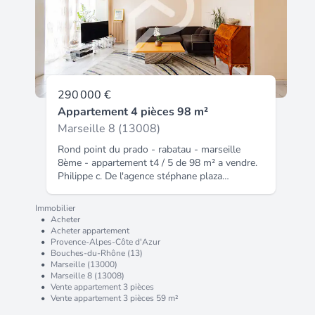
wc Actuellemnt loué 719 euros pour
l'appartement + 121 euros pour le garage hors
charges, il peut devenir votre residence
principale au terme du bail en cours (30 / 08 /
2027). À visiter sans attendre avec votre
agence La Comtesse Immobilier au 04 91 40
10 80 - Valérie SAVIN.
290 000 €
Appartement 4 pièces 98 m²
Marseille 8 (13008)
Rond point du prado - rabatau - marseille
8ème - appartement t4 / 5 de 98 m² a vendre.
Philippe c. De l'agence stéphane plaza
marseille 5ème - 76 boulevard chave -13005 -
avec plus de 400 annonces immobilières vous
Immobilier
présente : votre espace de vie dans une
•
Acheter
configuration de type t4 / 5 dans une
•
Acheter appartement
•
Provence-Alpes-Côte d'Azur
résidence des années 90 au 4ème étage, et de
•
Bouches-du-Rhône (13)
choisir ici l'équilibre parfait entre ville et mer.
•
Marseille (13000)
Profitez de cet emplacement proche de tous
•
Marseille 8 (13008)
commerces de proximité, centre commercial,
•
Vente appartement 3 pièces
métro, bus, écoles, parcs, plages,. Vous
•
Vente appartement 3 pièces 59 m²
disposez d'un grand séjour et d'une cuisine