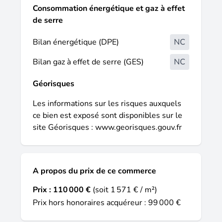
constante évolution. Les informations sur
Consommation énergétique et gaz à effet
les risques auxquels ce bien est exposé
de serre
sont disponibles sur le site Géorisques :
Prix de cession honoraires d'agence HT
Bilan énergétique (DPE)
NC
inclus : 110 000 € Prix de cession hors
Bilan gaz à effet de serre (GES)
NC
honoraires d'agence : 99 000 € Honoraires
d'agence charge acquéreur : 11 000 € HT +
Géorisques
2 200 € TVA, soit 13 200 € TTC Contactez
votre conseiller SAFTI : Maité OTT, Tél. : 06
Les informations sur les risques auxquels
19 14 12 88, E-mail : maite.ott@safti.fr - EI
ce bien est exposé sont disponibles sur le
- Agent commercial immatriculé au RSAC
site Géorisques :
www.georisques.gouv.fr
de Béziers sous le numéro 918695313.
A propos du prix de ce commerce
Prix :
110 000 €
(soit 1 571 € / m²)
Prix hors honoraires acquéreur : 99 000 €