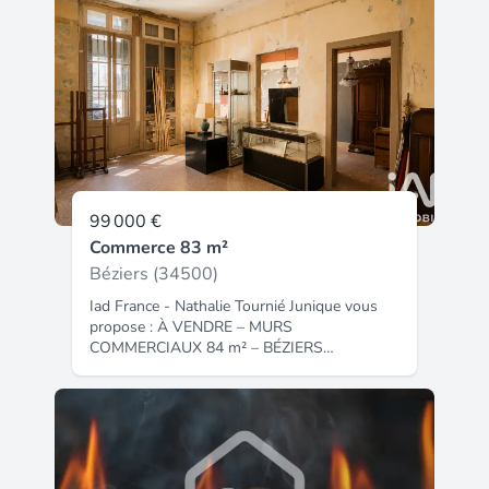
99 000 €
Commerce 83 m²
Béziers (34500)
Iad France - Nathalie Tournié Junique vous
propose : À VENDRE – MURS
COMMERCIAUX 84 m² – BÉZIERS
Investissez au cOEur de Béziers et donnez
vie à votre projet professionnel. Situé dans
un secteur dynamique de Béziers, ce local
commercial de 84 m² offre une belle
opportunité d'investissement ou
d'installation pour une activité