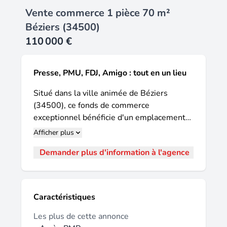
Vente commerce 1 pièce 70 m²
Béziers (34500)
110 000 €
Presse, PMU, FDJ, Amigo : tout en un lieu
Situé dans la ville animée de Béziers
(34500), ce fonds de commerce
exceptionnel bénéficie d'un emplacement
stratégique au sein de la galerie marchande
Afficher plus
de l'Intermarché, offrant une visibilité
Demander plus d'information à l'agence
optimale et un flux constant de clientèle
provenant du centre commercial et des
commerces avoisinants. Béziers,
environnement dynamique et vivant,
Caractéristiques
desservi par les transports en commun tels
que les bus, est un lieu idéal pour
Les plus de cette annonce