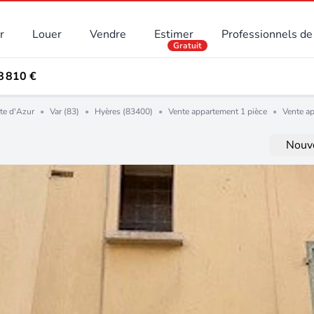
r
Louer
Vendre
Estimer
Professionnels de 
Gratuit
8 810 €
te d'Azur
•
Var (83)
•
Hyères (83400)
•
Vente appartement 1 pièce
•
Vente a
Nouve