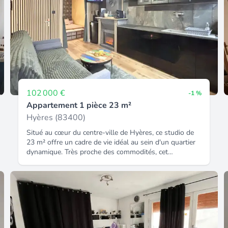
102 000 €
-1 %
Appartement 1 pièce 23 m²
Hyères (83400)
Situé au cœur du centre-ville de Hyères, ce studio de
23 m² offre un cadre de vie idéal au sein d'un quartier
dynamique. Très proche des commodités, cet
emplacement privilégié permet de se déplacer
entièrement à pied. La proximité des transports en
commun facilite les déplacements. Ce studio T1 de 23
m², situé au premier étage, représente une opportunité
unique. Entièrement rénové et vendu meublé, il allie
modernité et fonctionnalité. Le logement comprend un
coin nuit bien défini et une salle d'eau équipée d'une