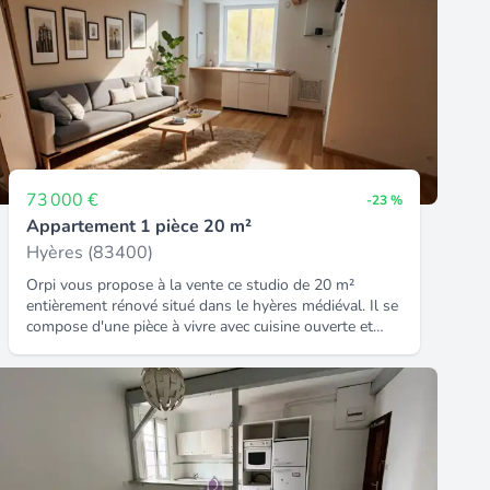
73 000 €
-23 %
Appartement 1 pièce 20 m²
Hyères (83400)
Orpi vous propose à la vente ce studio de 20 m²
entièrement rénové situé dans le hyères médiéval. Il se
compose d'une pièce à vivre avec cuisine ouverte et
d'une salle d'eau avec wc. Les deux pièces ont des
fenêtres. Double vitrage faibles charges renove ideal
investissement ou premier achat référence agence :
1294.