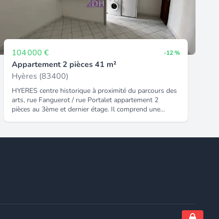
104 000 €
-12 %
Appartement 2 pièces 41 m²
Hyères (83400)
HYERES centre historique à proximité du parcours des
arts, rue Fanguerot / rue Portalet appartement 2
pièces au 3ème et dernier étage. Il comprend une
cuisine-séjour de 19 m² et un salon ou chambre de
18,80 m², une salle d'eau, un WC indépendant. Un
vaste grenier de 6,30 m² avec fenestron complète
l'ensemble. Ce bien est idéal pour un premier achat ou
un pied à terre mais il peut également convenir à un
investissement locatif, Le potentiel : la pose d'une
climatisation mono-bloc conduira à une classement
énergétique en étiquette D. Les informations sur les
risques auxquels ce bien est exposé sont disponibles
sur le site Géorisques : .