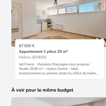
87 000 €
Appartement 1 pièce 20 m²
Hyères (83400)
Iad France - Marylene Chassagne vous propose :
Studio 20,40 m² – Hyères Centre – Idéal
investissement ou premier achat Au cOEur de Hyères,
à proximité immédiate des commerces, de la
médiathèque, des transports et de toutes les
commodités, venez découvrir ce studio de 20,40 m²,
À voir pour le même budget
situé au 1er étage sur 2, d'une résidence en
copropriété, sans ascenseur. Au calme, ne donnant
pas sur rue, il se compose d'une pièce de vie avec
kitchenette, d'une salle d'eau avec WC et bénéficie