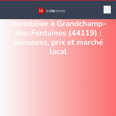
Immobilier à Grandchamp-
des-Fontaines (44119) :
annonces, prix et marché
local