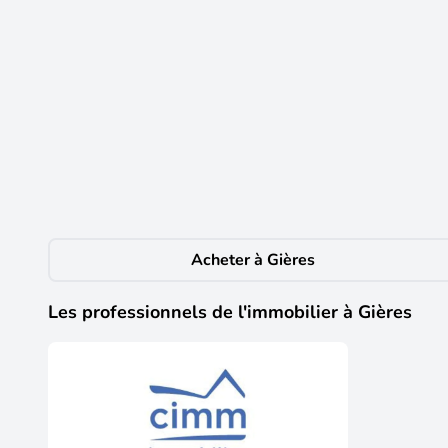
9
105 500 €
Vente Appartement 1 pièce
Gières
(38610)
Iad France - Elsa Démottié (06 08 61 42 74) vous propos
lumineux et fonctionnel de 20,9 m² environ situé au 5
bassin étudiant majeur, offrant un investissement péren
environ avec kitchenette équipée • Salle d’eau avec W
et entièrement adaptée aux étudiants • Salle de cowo
commerces et services à proximité immédiate • À deux
Acheter à Gières
écoles, laboratoires de recherche et pôles universitair
restaurants accessibles rapidement • Environnement cal
locative liée à la proximité du campus et des transpo
Les professionnels de l'immobilier à Gières
d’informations ! Honoraires d’agence à la charge du ve
Géorisques : . La présente annonce immobilière a été 
détention de fonds), agent commercial de la SAS I@D
compte de la société I@D France SAS. Retrouvez tous no