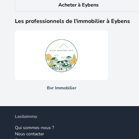
Acheter à Eybens
accès direct au jardin et à la terrasse. L'ensemble offre
agréable et facile d'entretien, parfait pour les beaux 
bureau pouvant facilement être fermé afin de créer un
Les professionnels de l'immobilier à Eybens
qu'un WC indépendant, offrant confort et praticité au q
Volets roulants électriques au rez-de-chaussée. - Gara
et implantée sur une parcelle de 304 m², cette maison 
son agencement fonctionnel, son excellent état général e
les commodités. Ne manquez pas cette opportunité uniqu
Conformément à la réglementation, certaines photos ont
du vendeur. La présentation d'une pièce d'identité en c
sur les risques auxquels ce bien est exposé, y compris 
rédigée sous la responsabilité éditoriale de Mme Erin
immatriculé au RSAC de Grenoble sous le numéro 99022
Bvr Immobilier
Lesiteimmo
Qui sommes-nous ?
Nous contacter