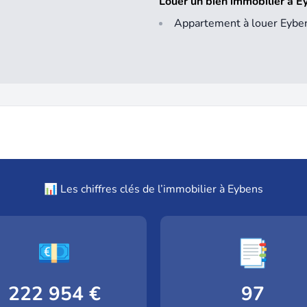
Louer un bien immobilier à 
Appartement à louer Eybe
📊 Les chiffres clés de l’immobilier à Eybens
💶
📑
222 954 €
97