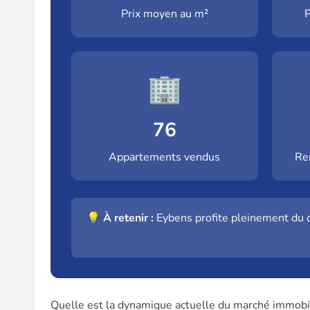
Prix moyen au m²
P
🏢
76
Appartements vendus
Re
💡
À retenir :
Eybens profite pleinement du d
Quelle est la dynamique actuelle du marché immobil