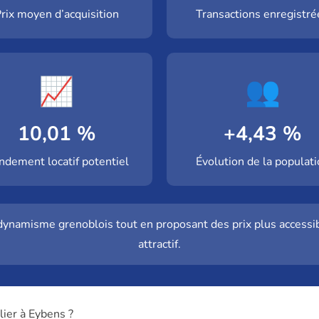
rix moyen d’acquisition
Transactions enregistré
📈
👥
10,01 %
+4,43 %
ndement locatif potentiel
Évolution de la populat
ynamisme grenoblois tout en proposant des prix plus accessib
attractif.
ier à Eybens ?