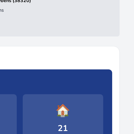
Eybens (38320)
ns
🏠
21