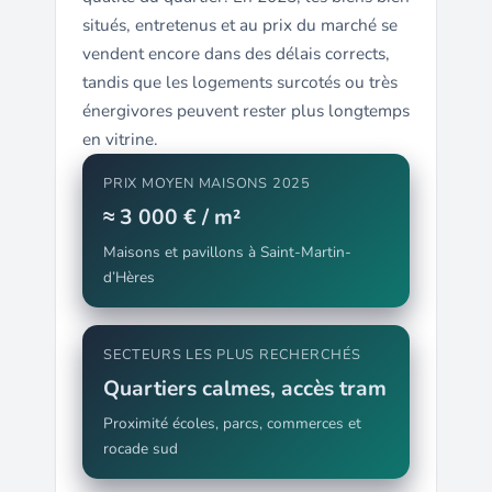
situés, entretenus et au prix du marché se
vendent encore dans des délais corrects,
tandis que les logements surcotés ou très
énergivores peuvent rester plus longtemps
en vitrine.
PRIX MOYEN MAISONS 2025
≈ 3 000 € / m²
Maisons et pavillons à Saint-Martin-
d’Hères
SECTEURS LES PLUS RECHERCHÉS
Quartiers calmes, accès tram
Proximité écoles, parcs, commerces et
rocade sud