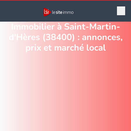
Immobilier à Saint-Martin-
d'Hères (38400) : annonces,
prix et marché local