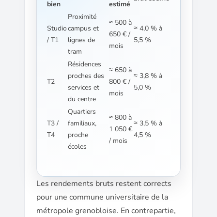
bien
estimé
Proximité
≈ 500 à
Studio
campus et
≈ 4,0 % à
650 € /
/ T1
lignes de
5,5 %
mois
tram
Résidences
≈ 650 à
proches des
≈ 3,8 % à
T2
800 € /
services et
5,0 %
mois
du centre
Quartiers
≈ 800 à
T3 /
familiaux,
≈ 3,5 % à
1 050 €
T4
proche
4,5 %
/ mois
écoles
Les rendements bruts restent corrects
pour une commune universitaire de la
métropole grenobloise. En contrepartie,