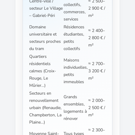
Centre-ville /
≈ 2 500–
collectifs,
secteur Le Village
2 900 € /
commerces,
– Gabriel-Péri
m²
services
Domaine
Résidences
≈ 2 400–
universitaire et
étudiantes,
2 800 € /
secteurs proches
petits
m²
du tram
collectifs
Quartiers
Maisons
résidentiels
≈ 2 700–
individuelles,
calmes (Croix-
3 200 € /
petits
Rouge, Le
m²
immeubles
Mûrier…)
Secteurs en
Grands
renouvellement
≈ 2 000–
ensembles,
urbain (Renaudie,
2 500 € /
logements à
Champberton, La
m²
rénover
Plaine…)
≈ 2 300–
Moyenne Saint-
Tous types