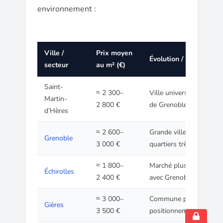
environnement :
Ville /
Prix moyen
Évolution / Remarque
secteur
au m² (€)
Saint-
≈ 2 300–
Ville universitaire de l
Martin-
2 800 €
de Grenoble
d’Hères
≈ 2 600–
Grande ville centre, mar
Grenoble
3 000 €
quartiers très contrasté
≈ 1 800–
Marché plus accessible,
Échirolles
2 400 €
avec Grenoble
≈ 3 000–
Commune proche du c
Gières
3 500 €
positionnement de prix 