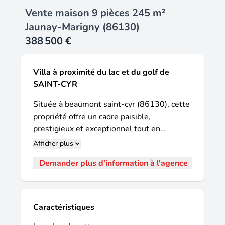
Vente maison 9 pièces 245 m²
Jaunay-Marigny (86130)
388 500 €
Villa à proximité du lac et du golf de
SAINT-CYR
Située à beaumont saint-cyr (86130), cette
propriété offre un cadre paisible,
prestigieux et exceptionnel tout en
bénéficiant d'une proximité avec le lac et le
Afficher plus
golf de saint-cyr. Nichée dans un
Demander plus d'information à l'agence
environnement calme et boisé, elle est
idéalement située de l'axe poitiers /
châtellerault, de l'accès à l'autoroute a10 et
de la gare tgv du futuroscope, procurant
Caractéristiques
ainsi un équilibre entre sérénité et praticité.