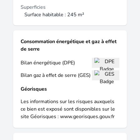
safti : wolfgang dazy, tél. : 06 84 76 04 31,
Superficies
e-mail : wolfgang.dazy@safti.fr - ei - agent
Surface habitable : 245 m²
commercial immatriculé au rsac de poitiers
sous le numéro 528087554.
Consommation énergétique et gaz à effet
de serre
Bilan énergétique (DPE)
Bilan gaz à effet de serre (GES)
Géorisques
Les informations sur les risques auxquels
ce bien est exposé sont disponibles sur le
site Géorisques :
www.georisques.gouv.fr