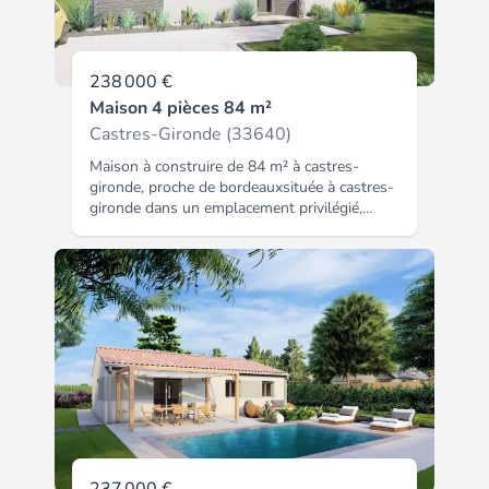
238 000 €
Maison 4 pièces 84 m²
Castres-Gironde (33640)
Maison à construire de 84 m² à castres-
gironde, proche de bordeauxsituée à castres-
gironde dans un emplacement privilégié,
cette maison à bâtir offre une surface
habitable de 84 m² sur un terrain de 535 m².
Elle comprend 4 pièces dont 3 chambres,
une cuisine et une salle de bains équipée
d'une baignoire. Cette maison à édifier est de
plain-pied, proposant ainsi un agencement
simple et accessible. Le terrain qui
l'accompagne s'étend sur 535 m², offrant un
espace extérieur à aménager selon vos
envies. Environnementcastres-gironde est
une commune offrant un cadre calme à
proximité de bordeaux, située à 24 km de la
mer. La maison se trouve à proximité d'une