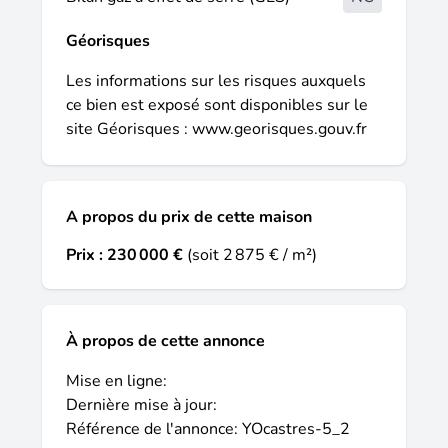
plus d'informations, n'hésitez pas à prendre
contact avec maisons de la côte atlantique
Géorisques
ayguemorte-les-graves. Yoann omari se
tient à votre disposition pour vous
Les informations sur les risques auxquels
accompagner dans votre projet. Idée de
ce bien est exposé sont disponibles sur le
réalisation en modèle prêt à décorer sur
site Géorisques :
www.georisques.gouv.fr
l'un de nos terrains partenaires, sous
réserve de disponibilités. Voir détails en
agence. Les informations sur les risques
A propos du prix de cette maison
auxquels ce bien est exposé sont
disponibles sur le site géorisques : .
Prix :
230 000 €
(soit 2 875 € / m²)
À propos de cette annonce
Mise en ligne:
Dernière mise à jour:
Référence de l'annonce: YOcastres-5_2