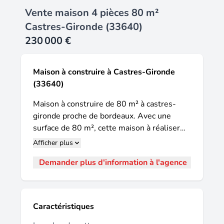
Vente maison 4 pièces 80 m²
Castres-Gironde (33640)
230 000 €
Maison à construire à Castres-Gironde
(33640)
Maison à construire de 80 m² à castres-
gironde proche de bordeaux. Avec une
surface de 80 m², cette maison à réaliser
s'implante sur un terrain de 600 m² situé
Afficher plus
dans un emplacement privilégié à castres-
Demander plus d'information à l'agence
gironde. Elle propose quatre pièces au
total, dont trois chambres. Vous disposerez
également d'une cuisine et d'une salle de
bains, offrant un cadre pour aménager votre
Caractéristiques
intérieur selon vos besoins. Cette maison