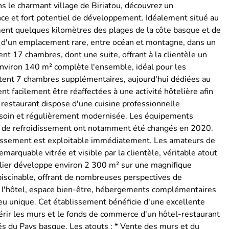
 le charmant village de Biriatou, découvrez un
ance et fort potentiel de développement. Idéalement situé au
ent quelques kilomètres des plages de la côte basque et de
ie d'un emplacement rare, entre océan et montagne, dans un
t 17 chambres, dont une suite, offrant à la clientèle un
environ 140 m² complète l'ensemble, idéal pour les
utent 7 chambres supplémentaires, aujourd'hui dédiées au
t facilement être réaffectées à une activité hôtelière afin
restaurant dispose d'une cuisine professionnelle
d soin et régulièrement modernisée. Les équipements
lule de refroidissement ont notamment été changés en 2020.
blissement est exploitable immédiatement. Les amateurs de
arquable vitrée et visible par la clientèle, véritable atout
lier développe environ 2 300 m² sur une magnifique
 piscinable, offrant de nombreuses perspectives de
e l'hôtel, espace bien-être, hébergements complémentaires
ieu unique. Cet établissement bénéficie d'une excellente
érir les murs et le fonds de commerce d'un hôtel-restaurant
és du Pays basque. Les atouts : * Vente des murs et du