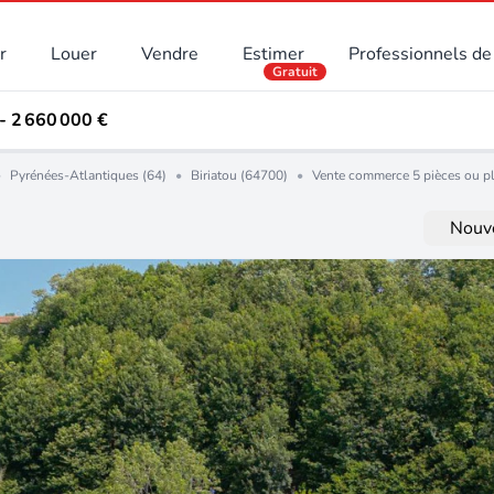
r
Louer
Vendre
Estimer
Professionnels de 
Gratuit
- 2 660 000 €
•
Pyrénées-Atlantiques (64)
•
Biriatou (64700)
•
Vente commerce 5 pièces ou p
Nouve