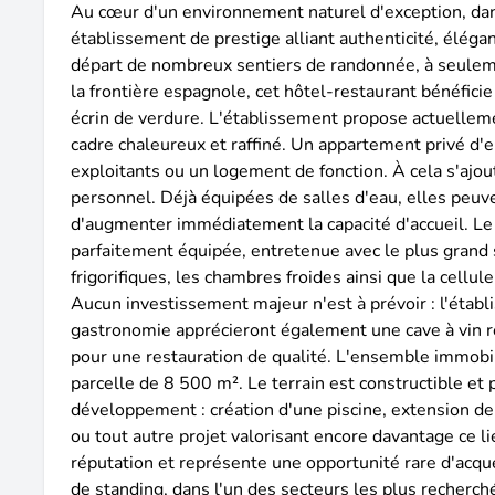
Au cœur d'un environnement naturel d'exception, dans
établissement de prestige alliant authenticité, élég
départ de nombreux sentiers de randonnée, à seulem
la frontière espagnole, cet hôtel-restaurant bénéfic
écrin de verdure. L'établissement propose actuellemen
cadre chaleureux et raffiné. Un appartement privé d'
exploitants ou un logement de fonction. À cela s'ajo
personnel. Déjà équipées de salles d'eau, elles peuven
d'augmenter immédiatement la capacité d'accueil. Le 
parfaitement équipée, entretenue avec le plus gran
frigorifiques, les chambres froides ainsi que la cel
Aucun investissement majeur n'est à prévoir : l'éta
gastronomie apprécieront également une cave à vin rem
pour une restauration de qualité. L'ensemble immobi
parcelle de 8 500 m². Le terrain est constructible et
développement : création d'une piscine, extension d
ou tout autre projet valorisant encore davantage ce l
réputation et représente une opportunité rare d'acqu
de standing, dans l'un des secteurs les plus recherch