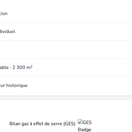
tion
dividuel
table : 2 300 m²
eur historique
Bilan gaz à effet de serre (GES)