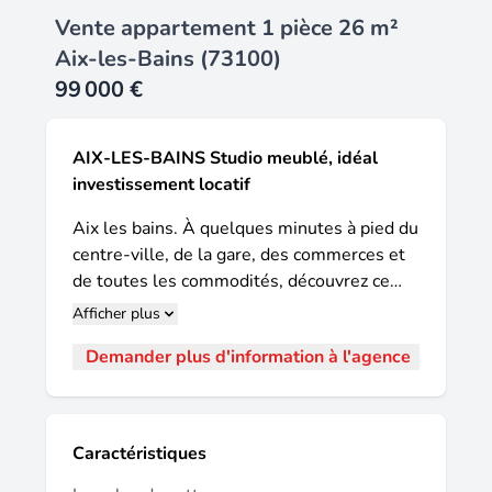
Vente appartement 1 pièce 26 m²
Aix-les-Bains (73100)
99 000 €
AIX-LES-BAINS Studio meublé, idéal
investissement locatif
Aix les bains. À quelques minutes à pied du
centre-ville, de la gare, des commerces et
de toutes les commodités, découvrez ce
studio de 26,67 m², situé au 1er étage
Afficher plus
d'une résidence entretenue avec ascenseur.
Demander plus d'information à l'agence
Bien agencé, il comprend une pièce de vie
avec espace salon et coin nuit, une cuisine,
ainsi qu'une salle d'eau avec wc. Les vélux
apportent une agréable lumière naturelle à
Caractéristiques
l'ensemble. Actuellement loué meublé