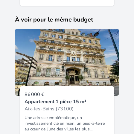
rue des bains, ce studio de 23,60 m² au 3e
étage sans ascenseur. Un rafraichissement
dans la cuisine et la pièce de vie est à
À voir pour le même budget
prévoir. Aucune anomalie sur le diagnostic
électrique. Biens soumis au statut de la
copropriété comprenant 13 lots principaux.
Montant moyen annuel de la quote-part du
budget prévisionnel à la charge du vendeur
pour les dépenses courantes : 447,15.
86 000 €
Appartement 1 pièce 15 m²
Aix-les-Bains (73100)
Une adresse emblématique, un
investissement clé en main, un pied-à-terre
au cœur de l'une des villes les plus