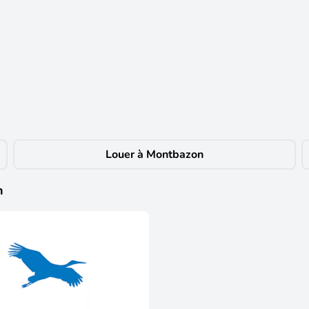
– TERRAIN DE LOISIRS 2400 m² Envie d’un coin de nature rien qu’à vous, 
es amoureux de pêche, de nature et de tranquillité. Le + qui change tout 
 les passionnés de pêche ou simplement pour profiter d’un cadre exceptionn
r du matériel •Une terrasse de 10 m² à l’ombre des arbres •Des toilettes 
 se déconnecter le temps d’un week-end ou d’une saison. Offrez-vous un c
ntité en cours de validité sera demandée à la visite, conformément à l'ar
Louer à Montbazon
sé, y compris l'obligation légale de débroussaillement, sont disponibles 
oriale de M Frédéric Tessier mandataire indépendant en immobilier (sans 
800523904, titulaire de la carte de démarchage immobilier pour le com
n