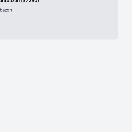
Montbazon (37250)
tbazon
19