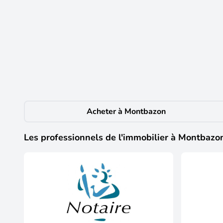
34 900 €
Vente Terrain 2 431 m&sup2;
Montbazon
(37250)
Iad France - Frédéric Tessier vous propose : À VENDRE 
d’environ 2400 m² est un véritable havre de paix pour l
l’Indre ! Un accès privilégié à la rivière, parfait pour
pilotis d’environ 15 m², idéal pour s’abriter ou stocke
calme et recherché, ce terrain est l’endroit rêvé pour
la charge du vendeur. La présentation d'une pièce d'ide
Acheter à Montbazon
informations sur les risques auxquels ce bien est expo
immobilière a été rédigée sous la responsabilité édit
France immatriculé au RSAC de TOURS sous le numéro 
Les professionnels de l'immobilier à Montbazo