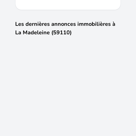
Les dernières annonces immobilières à
La Madeleine (59110)
6
7
349 000 €
1 475 
LA MADELEINE Botanique - Magnifique appartement aux pieds...