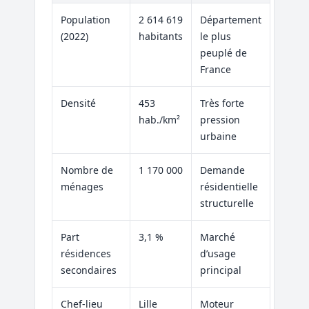
Population
2 614 619
Département
(2022)
habitants
le plus
peuplé de
France
Densité
453
Très forte
hab./km²
pression
urbaine
Nombre de
1 170 000
Demande
ménages
résidentielle
structurelle
Part
3,1 %
Marché
résidences
d’usage
secondaires
principal
Chef-lieu
Lille
Moteur