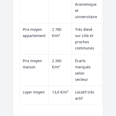
économique
et
universitaire
Prix moyen
2 780
Très élevé
appartement
€/m²
sur Lille et
proches
communes
Prix moyen
2 260
Écarts
maison
€/m²
marqués
selon
secteur
Loyer moyen
13,6 €/m²
Locatif très
actif