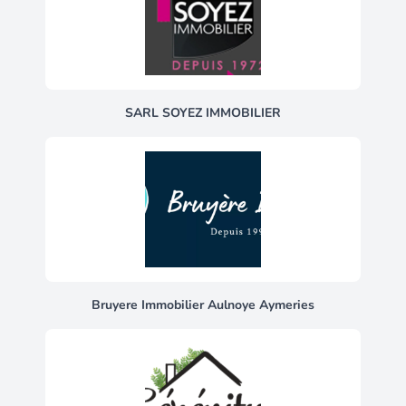
modernisation permettront toutefois de
repenser certains espaces,
principalement la cuisine, séjour et les
salles d’eau. Une maison aux volumes
généreux et au beau potentiel, idéale
pour accueillir une famille souhaitant
SARL SOYEZ IMMOBILIER
créer un intérieur à son image.
Honoraires d'agence à la charge du
vendeur. La présentation d'une pièce
d'identité en cours de validité sera
demandée à la visite, conformément à
l'article l. 561-5 du code monétaire et
financier. Les informations sur les
risques auxquels ce bien est exposé, y
compris l'obligation légale de
débroussaillement, sont disponibles sur
Bruyere Immobilier Aulnoye Aymeries
le site géorisques : la présente annonce
immobilière a été rédigée sous la
responsabilité éditoriale de m vianney
brandelet mandataire indépendant en
immobilier (sans détention de fonds),