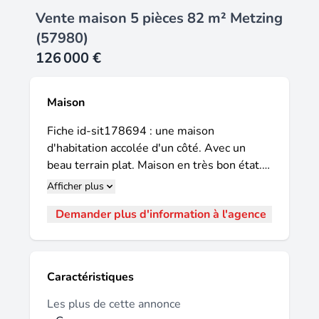
Vente maison 5 pièces 82 m² Metzing
(57980)
126 000 €
Maison
Fiche id-sit178694 : une maison
d'habitation accolée d'un côté. Avec un
beau terrain plat. Maison en très bon état.
Avec une cave. Et un abri du jardin en dur.
Afficher plus
Maison d'habitation mitoyenne d'un côté,
Demander plus d'information à l'agence
avec beau terrain plat charmante maison
située dans un environnement agréable,
bénéficiant d'un beau terrain plat et d'un
abri de jardin en dur. Rez-de-chaussée :
Caractéristiques
cuisine salle à manger avec petit balcon
salon lumineux 3 chambres salle de bain
Les plus de cette annonce