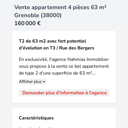
Vente appartement 4 pièces 63 m²
Grenoble (38000)
160 000 €
T2 de 63 m2 avec fort potentiel
d'évolution en T3 / Rue des Bergers
En exclusivité, l'agence Nahmias Immobilier
vous propose à la vente ce bel appartement
de type 2 d'une superficie de 63 m²,
idéalement situé au 4 rue des Bergers à
Afficher plus
Grenoble, dans un quartier recherché du
Demander plus d'information à l'agence
centre-ville, à proximité immédiate des
commerces, des transports en commun,
des écoles et de toutes les commodités.
Situé au 2 ème étage avec ascenseur, cet
Caractéristiques
appartement lumineux offre un fort