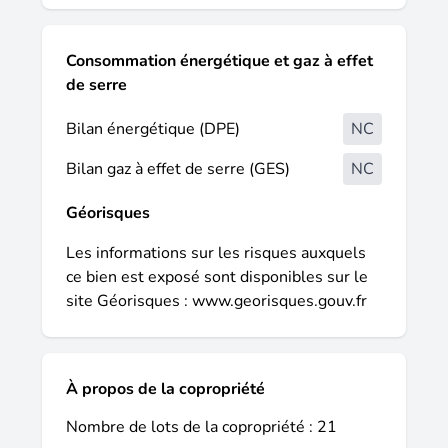
chaudière individuelle. Une cave no9
complète ce bien. Ce bien représente une
excellente opportunité pour une résidence
Consommation énergétique et gaz à effet
principale ou un investissement
de serre
patrimonial. Son emplacement privilégié, sa
luminosité, son calme et son potentiel
Bilan énergétique (DPE)
NC
d'évolution en font un appartement rare sur
Bilan gaz à effet de serre (GES)
NC
le marché grenoblois. Pour tout
renseignement complémentaire ou
Géorisques
organiser une visite, contactez : Émilie-
Rose Vigneri / Brun Négociatrice en
Les informations sur les risques auxquels
immobilier Nahmias Immobilier 06 38 32
ce bien est exposé sont disponibles sur le
95 15 emilieimmovictorhugo@gmail.com «
site Géorisques :
www.georisques.gouv.fr
Les informations sur les risques auxquels
ce bien est exposé sont disponibles sur le
site Géorisques ».
À propos de la copropriété
Nombre de lots de la copropriété : 21