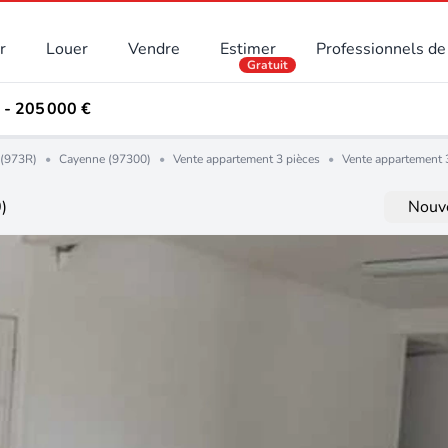
r
Louer
Vendre
Estimer
Professionnels de 
Gratuit
- 205 000 €
(973R)
•
Cayenne (97300)
•
Vente appartement 3 pièces
•
Vente appartement 
)
Nouve