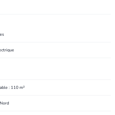
n
es
ectrique
table : 110 m²
 Nord