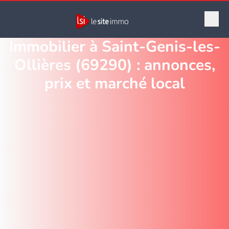
Immobilier à Saint-Genis-les-
Ollières (69290) : annonces,
prix et marché local