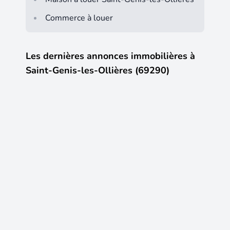
Commerce à louer
Les dernières annonces immobilières à
Saint-Genis-les-Ollières (69290)
7
17
900 €
CC /mois
569 00