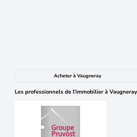
18
226 000 €
CRÉEZ VOTRE HAVRE DE PAIX SUR MESURE ! 
Vaugneray
(69670)
Vous rêvez d'un appartement unique, pensé à votre ima
d'une terrasse privée et d'un environnement calme, à 
en un véritable cocon. Vivre au vert tout en restant pro
Acheter à Vaugneray
Les professionnels de l'immobilier à Vaugneray