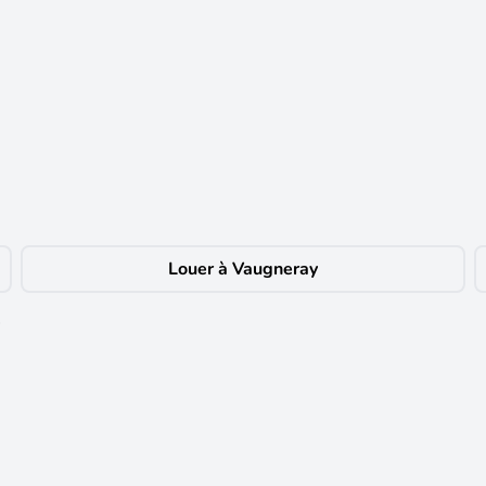
Plateau à aménager...
ge, au cœur d'un cadre verdoyant ? Ce T3 duplex de 93 m² à aménager en
seulement 10 minutes de Vaugneray, Messimy et Yzeron. Laissez libre cou
che de tout, c'est possible. Ne laissez pas passer cette opportunité : à vi
Louer à Vaugneray