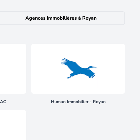
ce de vie lumineuse constitue le cœur de l'habitat,
e belle luminosité. Stationnement & Commodités Le
€ / mois), offrant une solution de stationnement
Agences immobilières à Royan
sidence principale ou un pied-à-terre de standing sur la
sous la responsabilité de Mme DEBLIQUI Maureen EI,
culé au RSAC de SAINTES sous le numéro 933431983.
LAC
Human Immobilier - Royan