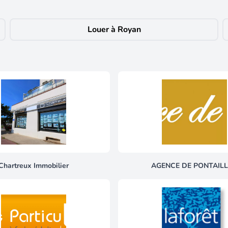
ons actuelles dans un cadre historique. Volumes généreux : Une vaste piè
 dernier étage, vous profitez du calme (aucun voisin au-dessus) et d'un
pour une place de parking privée située à seulement 6 minutes à pied (60 
Louer à Royan
 : Un bien rare par sa surface et son état impeccable, parfait pour une ré
découvrir ce bien d'exception. Cette annonce immobilière a été rédigée 
on de fonds), agent commercial de la SARL SUNLIGHT ROYAN, immatri
Chartreux Immobilier
AGENCE DE PONTAIL