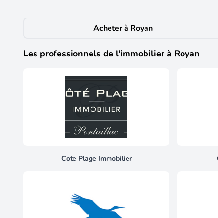
goût du jour en 2019, l'appartement offre des prestati
idéale pour recevoir. Dernier étage : Situé au 3ème et
propriétaire actuel bénéficie d'un contrat de location 
Acheter à Royan
sécurisée et pérenne en plein centre. L'avis de l'expert
Côte de Beauté. Prêt à visiter ? Contactez-nous pour 
mandataire indépendant en immobilier (sans détenti
Les professionnels de l'immobilier à Royan
Référence agence : 0000.
Cote Plage Immobilier