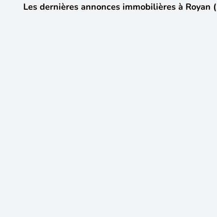
Les dernières annonces immobilières à Royan 
9
227 900 €
Coup de cœur au centre de Royan : T3 spacieu
Royan
(17200)
Découvrez ce magnifique appartement de 84 m², situé a
bien est idéal pour un mode de vie "tout à pied". Cara
(sans ascenseur) Les points forts du bien Emplacement 