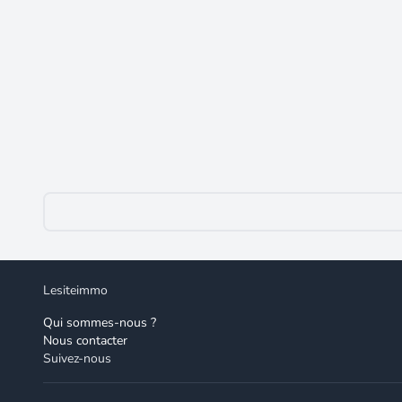
599 000 €
Maison à Rochecorbon RARE
Rochecorbon
(37210)
Située à Rochecorbon (37210), cette maison contempora
bénéficie d'un environnement sans vis-à-vis, offrant ai
transports en commun, assurant un quotidien pratique 
moderne et soignée, sans travaux à prévoir. Avec ses 5
ensemble, offrant des possibilités de rangement ou d
Les informations sur les risques auxquels ce bien est 
SAFTI : Dimitri FULNEAU, Tél. : 07 60 41 24 74, E-mai
Lesiteimmo
Qui sommes-nous ?
Nous contacter
Suivez-nous