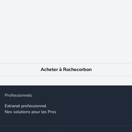
ine offre un cadre de vie calme et pittoresque, avec une vue imprenable 
nsi intimité et sérénité. Cette localité prisée pour son charme authentiqu
et agréable aux futurs habitants. Cette maison de 133 m² sur un terrai
 pièces dont 3 chambres, elle offre un espace de vie spacieux et lumine
'aménagement supplémentaires. Un lieu idéal pour profiter du confort d
exposé sont disponibles sur le site Géorisques : Prix de vente : 599 000
Acheter à Rochecorbon
l : dimitri.fulneau@safti.fr - EI - Agent commercial immatriculé au R
Professionnels
Extranet professionnel
Nos solutions pour les Pros