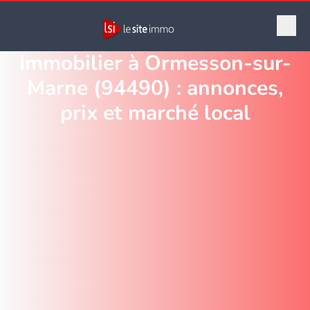
Immobilier à Ormesson-sur-
Marne (94490) : annonces,
prix et marché local