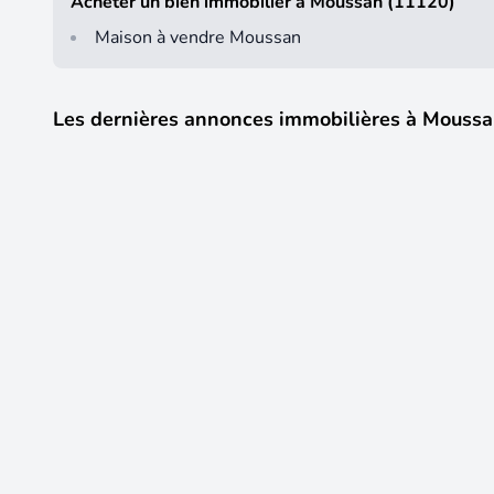
Acheter un bien immobilier à Moussan (11120)
Maison à vendre Moussan
Les dernières annonces immobilières à Mouss
1
500 €
CC /mois
Chambre de 11m2 à louer sur Moussan