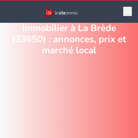
Immobilier à La Brède
(33650) : annonces, prix et
marché local