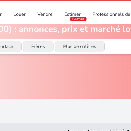
r
Louer
Vendre
Estimer
Professionnels de 
Gratuit
00) : annonces, prix et marché lo
urface
Pièces
Plus de critères