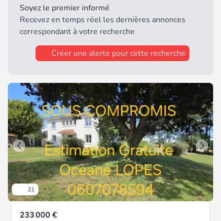
bar / tabac, city stade, Beaucoup de balades à
Soyez le premier informé
proximité A ne pas manquer ! Nombreuses
Recevez en temps réel les dernières annonces
posibilités pour cette charmante maison.
correspondant à votre recherche
Créer une alerte pour cette recherche
21
233 000 €