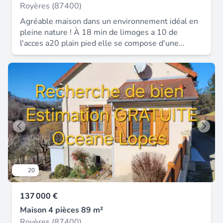
Royères (87400)
Agréable maison dans un environnement idéal en
pleine nature ! À 18 min de limoges a 10 de
l'acces a20 plain pied elle se compose d'une
grande pièce de vie avec cuisine ouverte, un
cellier, trois chambres, une salle de bain. Le tout
avec un terrain clos et un abris de jardin les + un
environnement calme vue agréable pompe à
chaleur chauffage au sol maison récente.
20
137 000 €
Maison 4 pièces 89 m²
Royères (87400)