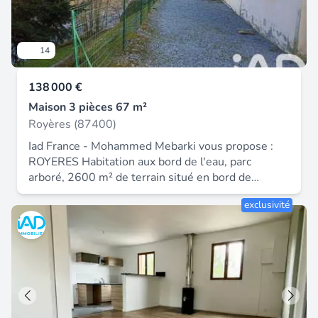
14
138 000 €
Maison 3 pièces 67 m²
Royères (87400)
Iad France - Mohammed Mebarki vous propose :
ROYERES Habitation aux bord de l'eau, parc
arboré, 2600 m² de terrain situé en bord de
Vienne avec accés à la rivière. Maison
exclusivité
majoritairement de plain pied, trés lumineuse
avec une belle hauteur sous plafond. Elle est
composée d'une entrée, une cuisine équipée style
art déco ouverte sur une terrasse, une grande
pièce de vie (30 m²), 1 chambre, une salle d'eau
avec wc. À l'étage une deuxiéme chambre. Vue sur
la rivière depuis toute les pièces principales. 2