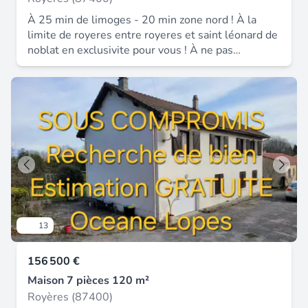
À 25 min de limoges - 20 min zone nord ! À la
limite de royeres entre royeres et saint léonard de
noblat en exclusivite pour vous ! À ne pas
manquer ! Maison tout confort ! Elle se compose
d'une cuisine, une piece de vie avec vue incroyable
sur la vienne ! Une salle d'eau avec wc refaite
entierement ! À l'étage : 2 chambres, un wc un
atelier et un garage ! Le tout avec un terrain clos
et entretenu. Les + double vitrage pvc poele à
bois qui permet de chauffer la maison calme vue
incroyable commerces à 5 min en voiture.
13
156 500 €
Maison 7 pièces 120 m²
Royères (87400)