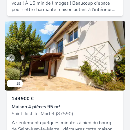
vous ! À 15 min de limoges ! Beaucoup d'epace
pour cette charmante maison autant à l'intérieur
qu'à l'extérieur ! Elle se compose en rez de jardin :
une entrée, deux chambres dont un espace
parentale avec grand dressing, chambre, une salle
d'eau avec wc, une cuisine d'été et une chaufferie.
À l'étage : un pallier deservant une belle pièce de
vie avec cuisine ouverte, deux chambres, une salle
de bain avec douche et baignoire, un wc. Le tout
avec 4449 m² de terrain clos, une piscine creusée,
un garage / atelier les + calme terrain sans vis à
vis proximité à limoges piscine double vitrage
partout 2 salle de bains a ne pas manquer.
19
149 900 €
Maison 4 pièces 95 m²
Saint-Just-le-Martel (87590)
À seulement quelques minutes à pied du bourg
de Saint-Just-le-Martel, découvrez cette maison