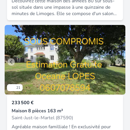
Découvrez cette maison des années 80 sur sous-
sol située dans une impasse à une quinzaine de
minutes de Limoges. Elle se compose d'un salon
séjour avec véranda, cuisine équipée, salle de
bain, cinq chambres, garage et jardin. Un fort
potentiel à exploiter, travaux à prévoir. Secteur
agréable Honoraires inclus dans le prix : 7.1%.
Logement à consommation énergétique excessive
: classe F.
21
233 500 €
Maison 8 pièces 163 m²
Saint-Just-le-Martel (87590)
Agréable maison familliale ! En exclusivité pour