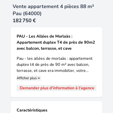
Vente appartement 4 pièces 88 m²
Pau (64000)
182 750 €
PAU - Les Allées de Morlaàs :
Appartement duplex T4 de près de 90m2
avec balcon, terrasse, et cave
Pau - les allées de morlaàs : appartement
duplex t4 de près de 90 m² avec balcon,
terrasse, et cave era immobilier, votre
agence immobilière de pau vous propose
Afficher plus
cette propriété à la vente en exclusivité !
Demander plus d'information à l'agence
Située dans le quartier des allées de
morlaàs, partie est de la ville de pau proche
des quartiers trespoey, ou de la place
peyroulet, la résidence dans laquelle se
Caractéristiques