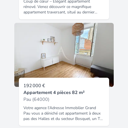
Coup de cœur – Élégant appartement
rénové. Venez découvrir ce magnifique
appartement traversant, situé au dernier
étage d’une petite copropriété intime et bien
entretenue. Parfaitement rénové avec soin, il
allie avec goût le cachet de l’ancien et le
confort moderne. Un véritable cocon clés en
main pour un investissement serein.
Honoraires inclus dans le prix : 6.67%.
192 000 €
Appartement 4 pièces 82 m²
Pau (64000)
Votre agence l'Adresse Immobilier Grand
Pau vous a déniché cet appartement à deux
pas des Halles et du secteur Bosquet, un T4
entièrement rénové en dernier étage.