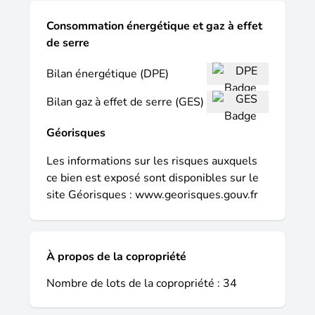
nos locaux par 7 pour vous offrir une
Consommation énergétique et gaz à effet
meilleure expérience et plus d'outils pour
de serre
votre projet de vie ! L'agence era
immobilier de pau reste ouverte tout l'été,
Bilan énergétique (DPE)
alors prenez rendez vous dès maintenant.
Tel 05 59 90 18 90 copropriété de 34 lots
Bilan gaz à effet de serre (GES)
- dont 34 lots habitation. (pas de procédure
en cours). Charges annuelles : 2125.96
Géorisques
euros.
Les informations sur les risques auxquels
ce bien est exposé sont disponibles sur le
site Géorisques :
www.georisques.gouv.fr
À propos de la copropriété
Nombre de lots de la copropriété : 34