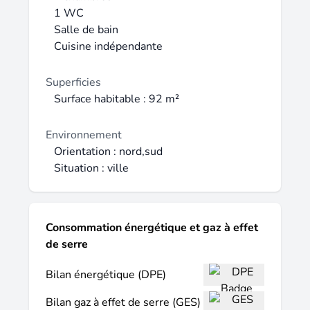
chaude sont collectifs et inclus dans les
1 WC
charges. Professions libérales autorisées.
Salle de bain
Le bien comprend 2 lots, et il est situé dans
Cuisine indépendante
une copropriété de 120 lots (les charges
courantes annuelles moyennes de
Superficies
copropriété sont de 4500 € et le syndicat
Surface habitable : 92 m²
des copropriétaires ne fait pas l'objet d'une
procédure citée à l'article L. 721-1 du code
Environnement
de la construction et de l'habitation). Les
Orientation : nord,sud
informations sur les risques auxquels ce
Situation : ville
bien est exposé sont disponibles sur le site
Géorisques : Prix de vente honoraires
d'agence inclus : 832 000 € Prix de vente
hors honoraires d'agence : 798 720 €
Consommation énergétique et gaz à effet
Honoraires charge acquéreur : 33 280 €
de serre
soit 4,17 % TTC de la valeur du bien hors
honoraires Contactez votre conseiller
Bilan énergétique (DPE)
SAFTI : Stéphanie CORIC, Tél. : 06 19 11
Bilan gaz à effet de serre (GES)
01 07, E-mail : stephanie.coric@safti.fr - EI