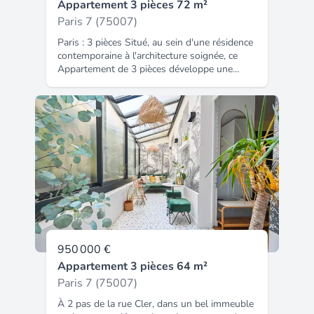
Appartement 3 pièces 72 m²
bien est exposé, y compris l'obligation légale
indépendante aménagée et pré-équipée,
de débroussaillement, sont disponibles sur
deux chambres confortables, une salle de
Paris 7 (75007)
le site Géorisques : La présente annonce
bains avec double vasque, un WC
Paris : 3 pièces Situé, au sein d'une résidence
immobilière a été rédigée sous la
indépendant ainsi que de nombreux espaces
contemporaine à l'architecture soignée, ce
responsabilité éditoriale de Mme Chunfei Lin
de rangement. Deux agréables balcons
Appartement de 3 pièces développe une
mandataire indépendant en immobilier (sans
viennent compléter ce bien rare, offrant des
surface de 72 m² et offre un cadre de vie
détention de fonds), agent commercial de la
espaces extérieurs particulièrement appréciés
pensé pour conjuguer confort, fonctionnalité
SAS I@D France immatriculé au RSAC de
dans ce quartier prestigieux. * Les atouts : *
et qualité de vie au quotidien. L'agencement
NANTERRE sous le numéro 922327887,
Adresse d'exception dans le 7 ?
intérieur a été étudié avec attention afin de
titulaire de la carte de démarchage
arrondissement. * Résidence sécurisée avec
proposer des volumes équilibrés et une
immobilier pour le compte de la société I@D
gardien. * 6? et dernier étage avec ascenseur.
circulation agréable. Le logement comprend
France SAS.
* Rénovation complète réalisée par un
une entrée, un séjour lumineux avec cuisine
architecte d'intérieur. * Appartement libre et
ouverte, idéal pour partager des moments
immédiatement habitable. * Deux balcons. *
conviviaux dans un espace de vie moderne et
Nombreux rangements. * Prix : 930 600 € *
chaleureux. 2 chambres une salle de bain
Un bien rare, idéal en résidence principale,
avec wc Les prestations ont été
pied-à-terre de prestige ou investissement
sélectionnées avec exigence afin d'assurer un
patrimonial dans l'un des quartiers les plus
niveau de confort durable : matériaux de
emblématiques de Paris.
950 000 €
qualité, optimisation de la lumière naturelle,
Appartement 3 pièces 64 m²
conception tournée vers le bien-être des
occupants et respect des dernières normes
Paris 7 (75007)
en vigueur. Côté extérieur, vous profitez de :
À 2 pas de la rue Cler, dans un bel immeuble
La résidence bénéficie d'un emplacement