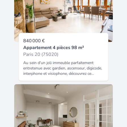
étage d’une copropriété bien entretenue, il se
compose d’une entrée, d’un vaste séjour
baigné de lumière, d’une cuisine, de deux
belles chambres, d’une salle d’eau, de WC
indépendants ainsi que de nombreux
espaces de rangement. Une cave complète ce
bien. Vous serez séduit par ses beaux
volumes, sa luminosité et son agencement
840 000 €
fonctionnel, offrant de nombreuses
Appartement 4 pièces 98 m²
possibilités d’aménagement. Côté technique,
le bien est particulièrement rassurant :
Paris 20 (75020)
aucune anomalie électrique, absence
Au sein d'un joli immeuble parfaitement
d’amiante, absence de plomb et aucun indice
entretenue avec gardien, ascenseur, digicode,
de termites. Classé DPE D, il présente une
interphone et visiophone, découvrez ce
consommation énergétique maîtrisée. Son
superbe appartement traversant de plus 98
emplacement privilégié, au sein d’un quartier
m², situé au 4 ème étage, baigné de lumière.
vivant et très apprécié des familles comme
Il offre une entrée, un vaste séjour aux
des actifs, vous permettra de profiter
beaux volumes, une cuisine entièrement
pleinement de toutes les commodités à pied.
aménagée et équipée, trois chambres avec
Une opportunité rare dans le secteur, à
placards intégrés, une salle de bains avec
visiter sans tarder ! La presente annonce
baignoire d'angle, des WC indépendants
immobiliere vise 2 lots situés dans une
ainsi que de nombreux rangements. Une
copropriété de 40 lots au total et ne faisant
cave complète ce bien. Un grand box fermé
l'objet d'aucune procédure en cours citée à