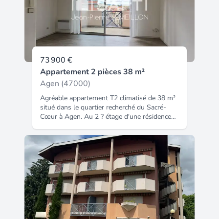
73 900 €
Appartement 2 pièces 38 m²
Agen (47000)
Agréable appartement T2 climatisé de 38 m²
situé dans le quartier recherché du Sacré-
Cœur à Agen. Au 2 ? étage d'une résidence
sécurisée avec double ascenseur, cet
appartement lumineux et fonctionnel offre
un cadre de vie confortable à proximité
immédiate de toutes les commodités. Il se
compose d'une entrée avec cuisine équipée,
d'un séjour lumineux donnant accès à une
grande terrasse, d'une chambre, d'une salle
d'eau avec douche et d'un WC indépendant.
Vous apprécierez ses nombreux atouts : une
place de parking privative sécurisée, une
climatisation réversible, du double vitrage, la