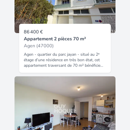
jeanpierre.semeillon@safti.fr - EI - Agent
commercial immatriculé au RSAC de AGEN
sous le numéro 403 409 105.
86 400 €
Appartement 2 pièces 70 m²
Agen (47000)
Agen - quartier du parc jayan - situé au 2ᵉ
étage d’une résidence en très bon état, cet
appartement traversant de 70 m² bénéficie
d’une belle luminosité et d’un agréable
balcon. Il dispose également d’un garage,
d’un cellier et d’un petit grenier, offrant des
espaces de rangement appréciables.
Appartement vendu loué loyer mensuel :
557,91 € charges annuelles de copropriété :
environ 1 416 € une opportunité idéale pour
un investissement locatif sécurisé dans un
secteur prisé. Classe energie : e - classe
climat : e estimation des coûts annuels
d'énergie entre 1 710 € et 2 370 €.