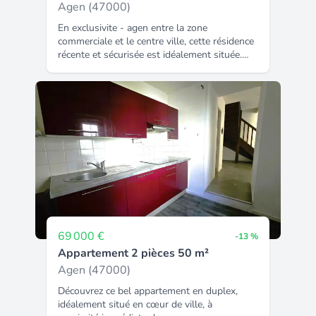
Agen (47000)
En exclusivite - agen entre la zone
commerciale et le centre ville, cette résidence
récente et sécurisée est idéalement située.
L'appartement se situe au premier étage, il
est très bien entretenue, il vous offre : une
entrée, un séjour avec une cuisine ouverte,
une chambre, une salle de bains avec wc. Le
balcon et la place de parking privative
complètent ce bien. Le bien est en
copropriété, la quote part annuelle est de
880€. Idéal pour un premier achat ou un
investissement locatif ! Classe energie : d -
classe climat : d estimation des coûts
annuels d'énergie entre 590€ et 820€.
Honoraires ttc à la charge de l'acquéreur, soit
8%, le prix net vendeur est de 80 000€. .
69 000 €
-13 %
Appartement 2 pièces 50 m²
Agen (47000)
Découvrez ce bel appartement en duplex,
idéalement situé en cœur de ville, à