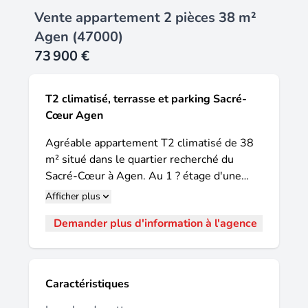
Vente appartement 2 pièces 38 m²
Agen (47000)
73 900 €
T2 climatisé, terrasse et parking Sacré-
Cœur Agen
Agréable appartement T2 climatisé de 38
m² situé dans le quartier recherché du
Sacré-Cœur à Agen. Au 1 ? étage d'une
résidence sécurisée avec double ascenseur,
Afficher plus
cet appartement lumineux et fonctionnel
Demander plus d'information à l'agence
offre un cadre de vie confortable à
proximité immédiate de toutes les
commodités. Il se compose d'une entrée
avec cuisine équipée, d'un séjour lumineux
Caractéristiques
donnant accès à une grande terrasse, d'une