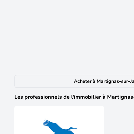
8
164 300 €
Appartement de 2 pièces principales
Martignas-sur-Jalle
(33127)
Découvrez ce bel appartement T2 de 48 m², situé au 1er 
d'une chambre avec placard, une salle de bains, WC sé
contractuelle en dernière photo. Honoraires inclus dans
Acheter à Martignas-sur-Ja
Les professionnels de l'immobilier à Martignas-