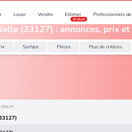
r
Louer
Vendre
Estimer
Professionnels de 
Gratuit
alle (33127) : annonces, prix et
rix
Surface
Pièces
Plus de critères
e (33127)
(33127)