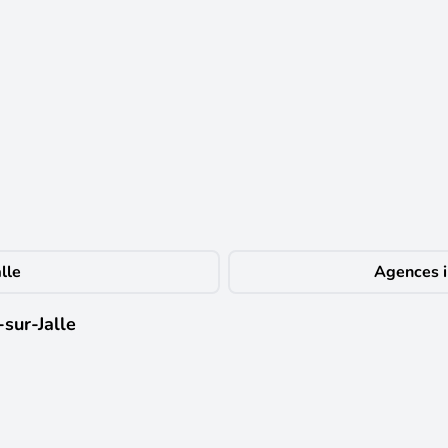
et dernier étage. Il se compose d'une entrée, d'un séjour lumineux, une 
paré. Profitez d'un agréable balcon de 9 m². Le bien possède 1 place de
 le prix : 6%.
lle
Agences i
sur-Jalle