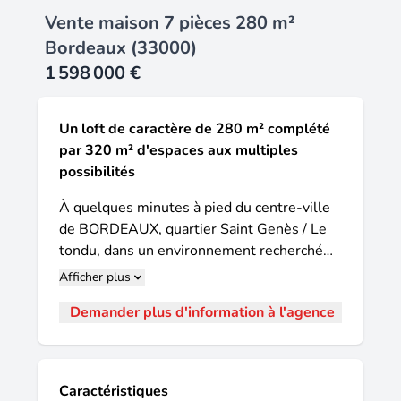
Vente maison 7 pièces 280 m²
Bordeaux (33000)
1 598 000 €
Un loft de caractère de 280 m² complété
par 320 m² d'espaces aux multiples
possibilités
À quelques minutes à pied du centre-ville
de BORDEAUX, quartier Saint Genès / Le
tondu, dans un environnement recherché
pour sa proximité des écoles, des
Afficher plus
commerces, des transports et de toutes les
Demander plus d'information à l'agence
commodités, découvrez un ensemble
immobilier unique où le charme de l'ancien
rencontre une rénovation contemporaine.
Derrière une élégante façade en pierre, ce
Caractéristiques