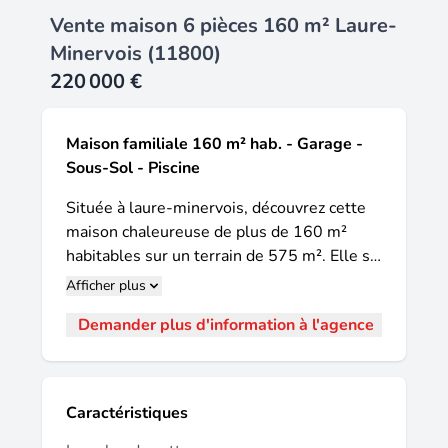
Vente maison 6 pièces 160 m² Laure-
Minervois (11800)
220 000 €
Maison familiale 160 m² hab. - Garage -
Sous-Sol - Piscine
Située à laure-minervois, découvrez cette
maison chaleureuse de plus de 160 m²
habitables sur un terrain de 575 m². Elle se
compose d'un espace de vie avec salon et
Afficher plus
séjour, d'une cuisine indépendante
Demander plus d'information à l'agence
entièrement équipée, d'un bureau, de cinq
chambres, d'une salle de bains, de deux
salles d'eau, d'une buanderie, d'une
véranda ainsi que d'un garage. Le sous-sol
Caractéristiques
dispose d'une grande cave de plus de 80