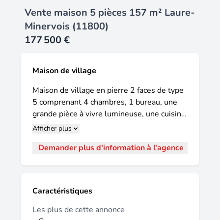
Vente maison 5 pièces 157 m² Laure-
Minervois (11800)
177 500 €
Maison de village
Maison de village en pierre 2 faces de type
5 comprenant 4 chambres, 1 bureau, une
grande pièce à vivre lumineuse, une cuisine
équipée et aménagée, 2 WC, une salle de
Afficher plus
bain, des combles aménageables, 2
Demander plus d'information à l'agence
dépendances et un garage. Le tout est
agrémenté de deux cours attenantes sans
vis à vis. L'ensemble en très bon état, a
totalement été rénové, profite d'une
Caractéristiques
climatisation réversible pour le rez-de-
chaussée, de menuiseries en PVC double
Les plus de cette annonce