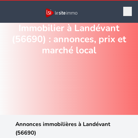
Immobilier à Landévant
(56690) : annonces, prix et
marché local
Annonces immobilières à Landévant
(56690)