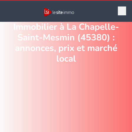
Immobilier à La Chapelle-
Saint-Mesmin (45380) :
annonces, prix et marché
local