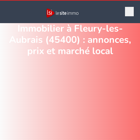
Immobilier à Fleury-les-
Aubrais (45400) : annonces,
prix et marché local