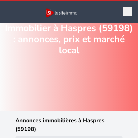
Immobilier à Haspres (59198)
: annonces, prix et marché
local
Annonces immobilières à Haspres
(59198)