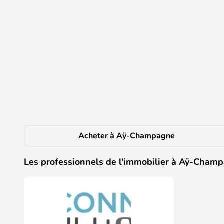
11
155 000 €
Vente Maison/villa 1 pièce
Aÿ-Champagne
(51160)
Iad France - Guillaume Magnien vous propose : Cette m
Construite en 1970 et proposée à la rénovation, elle c
conviviale dessert un séjour lumineux, une cuisine ind
complètent cet agencement pratique. Le chauffage électr
garage, deux atouts important au quotidien. Le terrain 
découvrir le potentiel de ce bien, contactez-moi dès au
Acheter à Aÿ-Champagne
à la visite, conformément à l'article L. 561-5 du Code m
débroussaillement, sont disponibles sur le site Géori
indépendant en immobilier (sans détention de fonds),
Les professionnels de l'immobilier à Aÿ-Cham
démarchage immobilier pour le compte de la société 