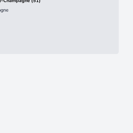
 Aÿ-Champagne (51)
agne