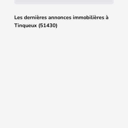
Les dernières annonces immobilières à
Tinqueux (51430)
5
1
24 500 €
233 90
Vente Local commercial 43 m&sup2;
Terrain
Tinqueux
(51430)
Tinqueu