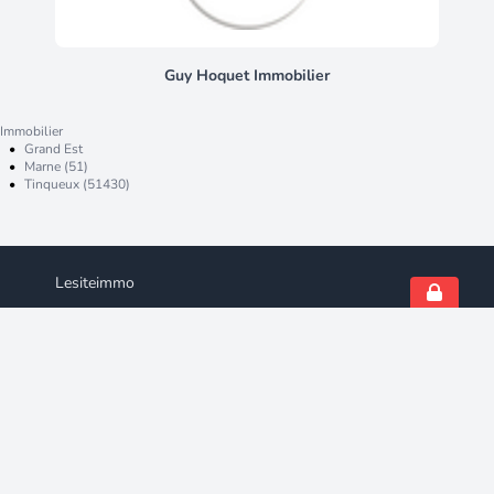
organiser une visite, contactez-moi.
Karin pepin – conseillère en
immobilier la presente annonce
immobiliere vise lot situé dans une
Guy Hoquet Immobilier
copropriété de 1 lot au total citée à
l'article l. 721-1 du code de la
Immobilier
construction et de l'habitation.
•
Grand Est
Montant moyen mensuel de charges
•
Marne (51)
•
Tinqueux (51430)
déclaré par le vendeur : € par mois
(soit € annuel). Honoraires d'agence
à la charge du vendeur. La
présentation d'une pièce d'identité
en cours de validité sera demandée
Lesiteimmo
à la visite, conformément à l'article l.
561-5 du code monétaire et
Qui sommes-nous ?
financier. Les informations sur les
Nous contacter
risques auxquels ce bien est exposé,
Suivez-nous
y compris l'obligation légale de
Professionnels
débroussaillement, sont disponibles
sur le site géorisques : la présente
Extranet professionnel
annonce immobilière a été rédigée
Nos solutions pour les Pros
sous la responsabilité éditoriale de