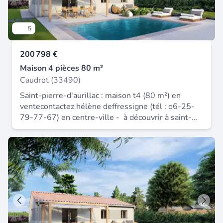
5
200 798 €
Maison 4 pièces 80 m²
Caudrot (33490)
Saint-pierre-d'aurillac : maison t4 (80 m²) en
ventecontactez hélène deffressigne (tél : o6-25-
79-77-67) en centre-ville - à découvrir à saint-
pierre-d'aurillac (33490) : maison neuve 4 pièces
à vendre, 80 m² et 950 m² de terrain. Elle offre
trois chambres, une cuisine et une salle de bains.
À proximité : gare (saint-pierre-d'aurillac), écoles,
crèche, bibliothèque, tennis, supérette et bureau
de poste. Autoroute a62 accessible à 5 km. Le
prix de vente de cette maison de 4 pièces est de
200 798 €.Contactez hélène deffressigne (tél :
o6-25-79-77-67) pour toute information sur la