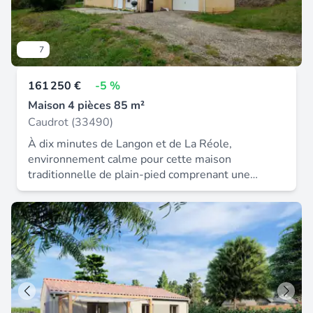
7
161 250 €
-5 %
Maison 4 pièces 85 m²
Caudrot (33490)
À dix minutes de Langon et de La Réole,
environnement calme pour cette maison
traditionnelle de plain-pied comprenant une
cuisine aménagée, un salon-séjour, trois
chambres et une salle d'eau. Un garage et un
terrain arboré et clôturé d'environ 895 m²
complètent ce bien idéal pour un premier achat ou
pour un investissement locatif. Honoraires inclus
dans le prix : 7.5%.