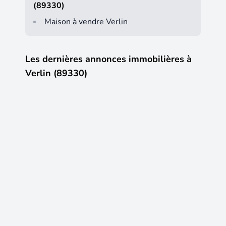
(89330)
Maison à vendre Verlin
Les dernières annonces immobilières à
Verlin (89330)
25
12
127 000 €
260 00