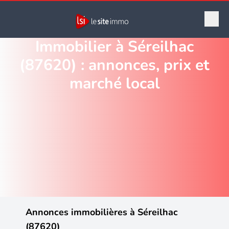
Immobilier à Séreilhac
(87620) : annonces, prix et
marché local
Annonces immobilières à Séreilhac
(87620)