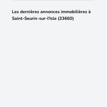
Les dernières annonces immobilières à
Saint-Seurin-sur-l'Isle (33660)
1
5
650 €
CC /mois
120 00
Maison 2 chambres + jardin clôs
Vente M
Saint-Seurin-sur-l'Isle
(33660)
Saint-Se