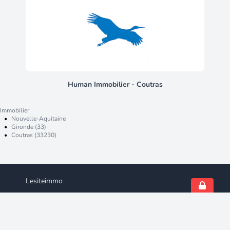
dimensionnées, toutes lumineuses
et avec placards offrant une belle
souplesse d'usage selon les besoins
de chacun. Grande salle de bain
offrant double vasque, douche et
baignoire. La maison bénéficie
d'équipements techniques de qualité
: chauffage individuel par pompe à
chaleur réversible, panneaux
Human Immobilier - Coutras
photovoltaïques avec une
installation de 9KWH, climatisation,
Immobilier
garage isolé et carrelé, VMC, fibre
•
Nouvelle-Aquitaine
optique et volets roulants pour les
•
Gironde (33)
•
Coutras (33230)
baies vitrées. Le jardin arboré
exposé sud, le carport et la propriété
close complètent ce bien pensé pour
le confort au quotidien. À 2 km des
écoles et collèges, à 3 km du centre-
Lesiteimmo
ville et à seulement 10 minutes de
Libourne, cette maison bénéficie
Qui sommes-nous ?
d'une situation pratique et bien
Nous contacter
desservie. Contactez moi pour que
Suivez-nous
nous convenions d'une visite car elle