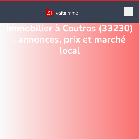
Immobilier à Coutras (33230)
: annonces, prix et marché
local