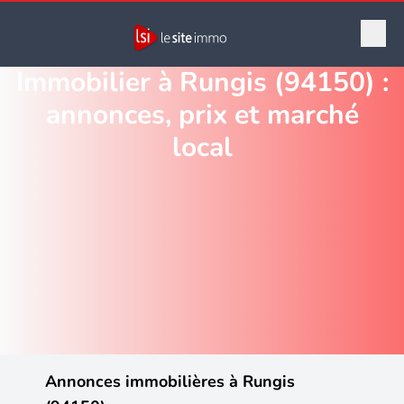
Immobilier à Rungis (94150) :
annonces, prix et marché
local
Annonces immobilières à Rungis