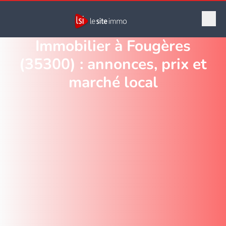
Immobilier à Fougères
(35300) : annonces, prix et
marché local