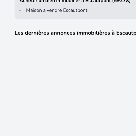
Acheter un bien immobilier à Escautpont (59278)
Maison à vendre Escautpont
Les dernières annonces immobilières à Escaut
16
288 000 €
Vente Maison/villa 10 pièces