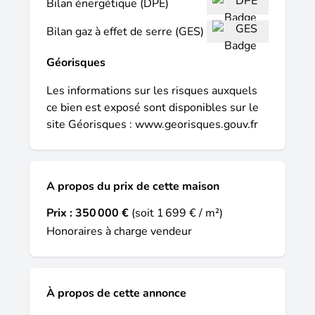
Bilan énergétique (DPE)
83 48 21 04, E-mail : thierry.mina@safti.fr
- EI - Agent commercial immatriculé au
Bilan gaz à effet de serre (GES)
RSAC de CUSSET sous le numéro 848 529
582.
Géorisques
Les informations sur les risques auxquels
ce bien est exposé sont disponibles sur le
site Géorisques :
www.georisques.gouv.fr
A propos du prix de cette maison
Prix :
350 000 €
(soit 1 699 € / m²)
Honoraires à charge vendeur
À propos de cette annonce