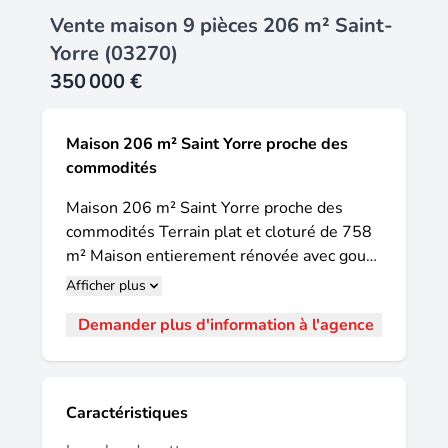
Vente maison 9 pièces 206 m² Saint-
Yorre (03270)
350 000 €
Maison 206 m² Saint Yorre proche des
commodités
Maison 206 m² Saint Yorre proche des
commodités Terrain plat et cloturé de 758
m² Maison entierement rénovée avec gout
Elle se compose au rdc d' une entrée avec
Afficher plus
placard, une cuisine equipée, un salon salle
Demander plus d'information à l'agence
a manger de 50 m², une chambre, un wc
avec lave main et une buanderie. À l' étage
on retrouve un palier qui dessert 3
chambres avec placard dont 2 avec salle
Caractéristiques
d'eau privative, un bureau, une salle de bain