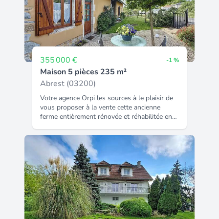
355 000 €
-1 %
Maison 5 pièces 235 m²
Abrest (03200)
Votre agence Orpi les sources à le plaisir de
vous proposer à la vente cette ancienne
ferme entièrement rénovée et réhabilitée en
grande maison familiale. Idéalement située, à
5 min de Vichy tout en étant au calme, ses
265 m² se composent de la manière suivante
: Au rez de chaussée : une entrée, un espace
dressing, un WC indépendant, une salle
d'eau, un salon / séjour / cuisine de 100 m²
ouvrant sur une terrasse de 60 m², une
chambre, une seconde salle d'eau avec WC.
À l'étage : deux chambres, un WC
indépendant mais aussi deux mezzanines,
l'une utilisée en dortoir et l'autre en bureau.